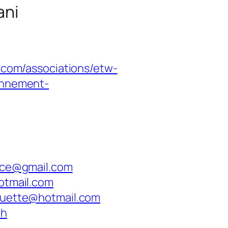
ani
.com/associations/etw-
onnement-
nce@gmail.com
otmail.com
guette@hotmail.com
ch