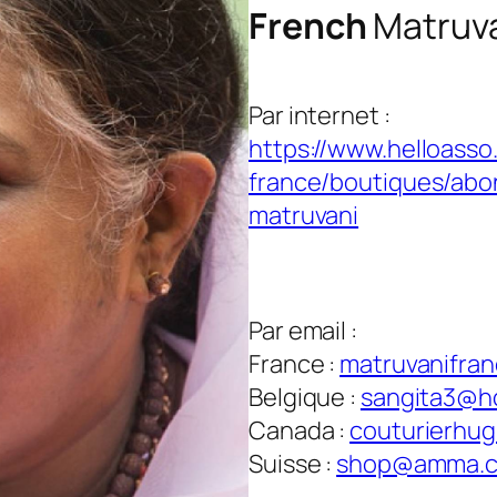
French
Matruv
Par internet :
https://www.helloasso
france/boutiques/ab
matruvani
Par email :
France :
matruvanifra
Belgique :
sangita3@h
Canada :
couturierhu
Suisse :
shop@amma.